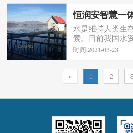
水价综合改革省级
县2018年悦来
恒润安智慧一
工程
水是维持人类生
素。目前我国水
重，水质监测是
时间:2021-03-23
要基础。水质监
活潜在的水环境
的生态环境...
«
1
2