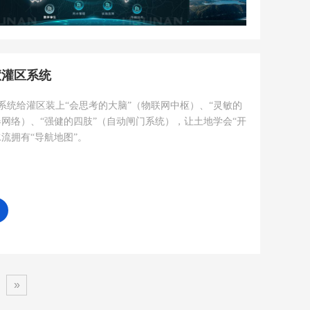
慧灌区系统
系统给灌区装上“会思考的大脑”（物联网中枢）、“灵敏的
器网络）、“强健的四肢”（自动闸门系统），让土地学会“开
水流拥有“导航地图”。
»