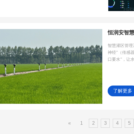
恒润安智
智慧灌区管理
神经”（传感
口要水”，让
了解更多
«
1
2
3
4
5